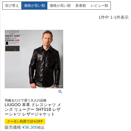
並び替え
価格が安い順
価格が高い順
新着順
レビュー順
1
件中
1
-
1
件表示
羽織るだけで漂う大人の品格
LIUGOO 本革 ドレスシャツ メ
ンズ リューグー SHT01B レザ
ーシャツ レザージャケット
クーポン利用で10％OFF
販売価格
¥
36,300
税込