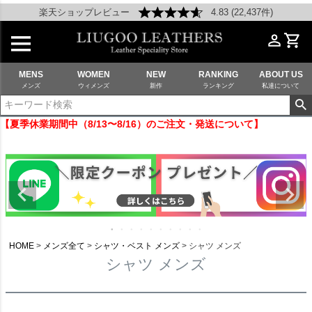
楽天ショップレビュー
4.83 (22,437件)
MENS
WOMEN
NEW
RANKING
ABOUT US
メンズ
ウィメンズ
新作
ランキング
私達について
【夏季休業期間中（8/13〜8/16）のご注文・発送について】
HOME
メンズ全て
シャツ・ベスト メンズ
シャツ メンズ
シャツ メンズ