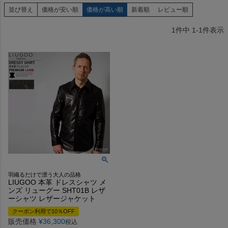
並び替え
価格が安い順
価格が高い順
新着順
レビュー順
1
件中
1
-
1
件表示
羽織るだけで漂う大人の品格
LIUGOO 本革 ドレスシャツ メ
ンズ リューグー SHT01B レザ
ーシャツ レザージャケット
クーポン利用で10％OFF
販売価格
¥
36,300
税込