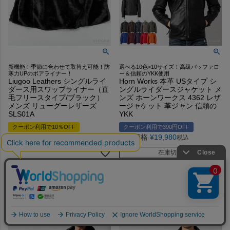
新機能！季節に合わせて取替え可能！防
選べる10色×10サイズ！高級バッファロ
寒力UPのボアライナー！
ー＆信頼のYKK使用
Liugoo Leathers シングルライ
Horn Works 本革 USタイプ シ
ダース用スワップライナー（直
ングルライダースジャケット メ
毛フリースタイプ/ブラック）
ンズ ホーンワークス 4362 レザ
メンズ リューグーレザーズ
ージャケット 革ジャン 信頼の
SLS01A
YKK
クーポン利用で10％OFF
クーポン利用で390円OFF
販売価格
¥
4,950
販売価格
¥
19,980
税込
税込
在庫切れ