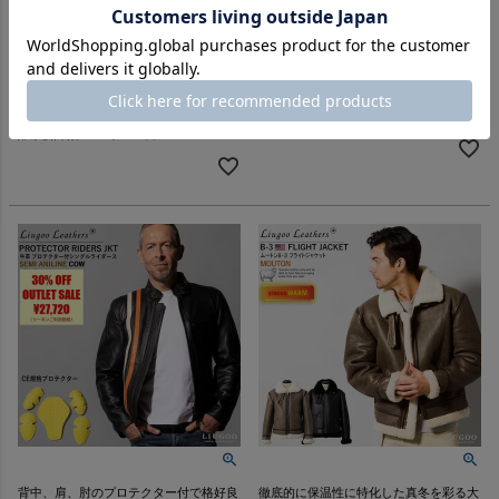
Liugoo Leathers 本革 メッシュ
LIUGOO 本革 レザーロングト
レザー シングルライダースジャ
レンチコート メンズ リューグ
ケット メンズ リューグーレザ
ー COT04A レザージャケット
ーズ SRS15A ライダースジャケ
ビジネスコート
ット レザージャケット
クーポン利用で10％OFF
クーポン利用で33％OFF
販売価格
¥
49,500
税込
販売価格
¥
33,000
税込
背中、肩、肘のプロテクター付で格好良
徹底的に保温性に特化した真冬を彩る大