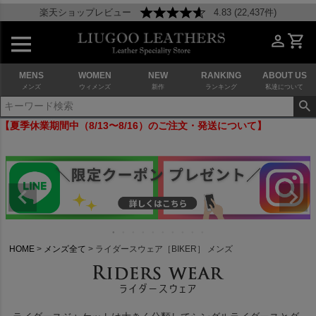
楽天ショップレビュー
4.83 (22,437件)
MENS
WOMEN
NEW
RANKING
ABOUT US
メンズ
ウィメンズ
新作
ランキング
私達について
【夏季休業期間中（8/13〜8/16）のご注文・発送について】
HOME
メンズ全て
ライダースウェア［BIKER］ メンズ