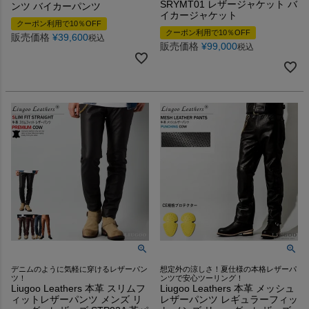
SRYMT01 レザージャケット バ
ンツ バイカーパンツ
イカージャケット
クーポン利用で10％OFF
クーポン利用で10％OFF
販売価格
¥
39,600
税込
販売価格
¥
99,000
税込
デニムのように気軽に穿けるレザーパン
想定外の涼しさ！夏仕様の本格レザーパ
ツ！
ンツで安心ツーリング！
Liugoo Leathers 本革 スリムフ
Liugoo Leathers 本革 メッシュ
ィットレザーパンツ メンズ リ
レザーパンツ レギュラーフィッ