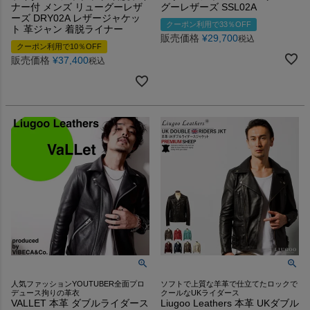
ナー付 メンズ リューグーレザ
グーレザーズ SSL02A
ーズ DRY02A レザージャケッ
クーポン利用で33％OFF
ト 革ジャン 着脱ライナー
販売価格
¥
29,700
税込
クーポン利用で10％OFF
販売価格
¥
37,400
税込
人気ファッションYOUTUBER全面プロ
ソフトで上質な羊革で仕立てたロックで
デュース拘りの革衣
クールなUKライダース
VALLET 本革 ダブルライダース
Liugoo Leathers 本革 UKダブル