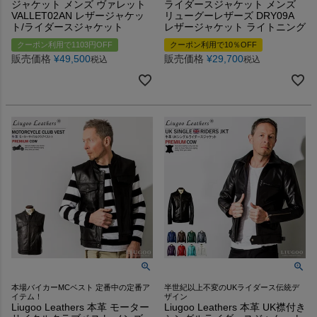
ジャケット メンズ ヴァレット
ライダースジャケット メンズ
VALLET02AN レザージャケッ
リューグーレザーズ DRY09A
ト/ライダースジャケット
レザージャケット ライトニング
クーポン利用で1103円OFF
クーポン利用で10％OFF
販売価格
¥
49,500
販売価格
¥
29,700
税込
税込
本場バイカーMCベスト 定番中の定番ア
半世紀以上不変のUKライダース伝統デ
イテム！
ザイン
Liugoo Leathers 本革 モーター
Liugoo Leathers 本革 UK襟付き