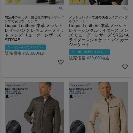
想定外の涼しさ！夏仕様の本格レザーパ
メッシュレザーで夏の快適ライディング
ンツで安心ツーリング！
をサポート！
Liugoo Leathers 本革 メッシュ
Liugoo Leathers 本革 メッシュ
レザーパンツ レギュラーフィッ
レザーシングルライダース メン
ト メンズ リューグーレザーズ
ズ リューグーレザーズ SRS24A
STP04B
ライダースジャケット バイカー
ジャケット
クーポン利用で33％OFF
クーポン利用で33％OFF
販売価格
¥
39,600
税込
販売価格
¥
39,600
税込