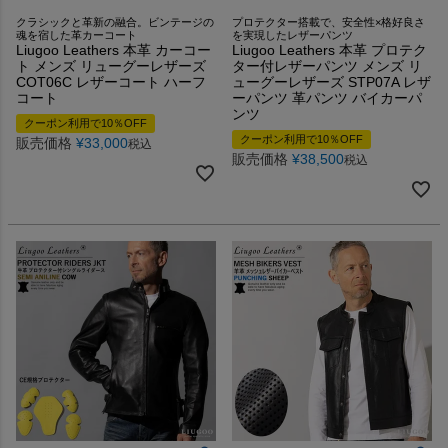
クラシックと革新の融合。ビンテージの
プロテクター搭載で、安全性×格好良さ
魂を宿した革カーコート
を実現したレザーパンツ
Liugoo Leathers 本革 カーコー
Liugoo Leathers 本革 プロテク
ト メンズ リューグーレザーズ
ター付レザーパンツ メンズ リ
COT06C レザーコート ハーフ
ューグーレザーズ STP07A レザ
コート
ーパンツ 革パンツ バイカーパ
ンツ
クーポン利用で10％OFF
クーポン利用で10％OFF
販売価格
¥
33,000
税込
販売価格
¥
38,500
税込