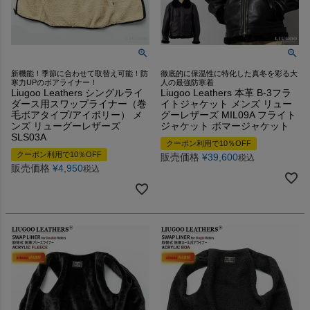
新機能！季節に合わせて取替え可能！防
徹底的に保温性に特化した真冬を彩る大
寒力UPのボアライナー！
人の最強防寒着
Liugoo Leathers シングルライ
Liugoo Leathers 本革 B-3フラ
ダース用スワップライナー（巻
イトジャケット メンズ リュー
毛ボアタイプ/アイボリー） メ
グーレザーズ MIL09A フライト
ンズ リューグーレザーズ
ジャケット ボマージャケット
SLS03A
クーポン利用で10％OFF
クーポン利用で10％OFF
販売価格
¥
39,600
税込
販売価格
¥
4,950
税込