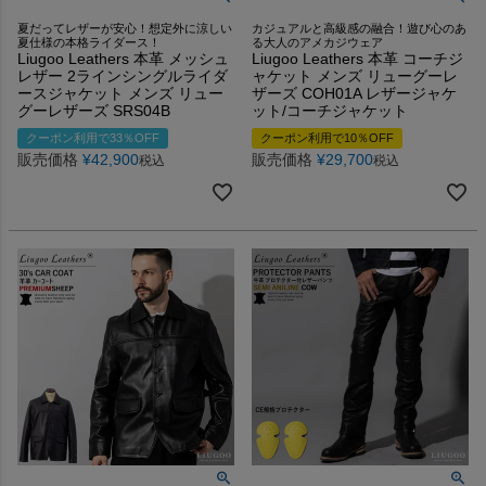
夏だってレザーが安心！想定外に涼しい
カジュアルと高級感の融合！遊び心のあ
夏仕様の本格ライダース！
る大人のアメカジウェア
Liugoo Leathers 本革 メッシュ
Liugoo Leathers 本革 コーチジ
レザー 2ラインシングルライダ
ャケット メンズ リューグーレ
ースジャケット メンズ リュー
ザーズ COH01A レザージャケ
グーレザーズ SRS04B
ット/コーチジャケット
クーポン利用で33％OFF
クーポン利用で10％OFF
販売価格
¥
42,900
販売価格
¥
29,700
税込
税込