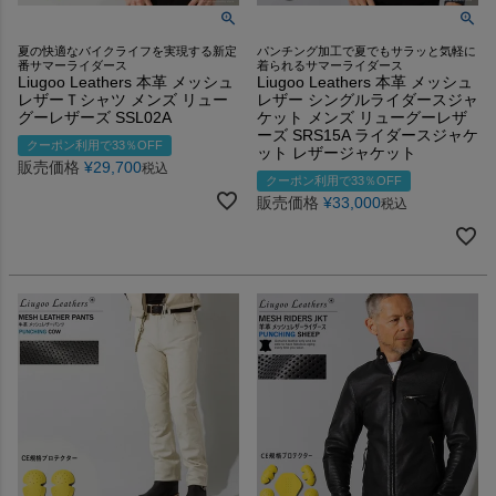
夏の快適なバイクライフを実現する新定
パンチング加工で夏でもサラッと気軽に
番サマーライダース
着られるサマーライダース
Liugoo Leathers 本革 メッシュ
Liugoo Leathers 本革 メッシュ
レザーＴシャツ メンズ リュー
レザー シングルライダースジャ
グーレザーズ SSL02A
ケット メンズ リューグーレザ
ーズ SRS15A ライダースジャケ
クーポン利用で33％OFF
ット レザージャケット
販売価格
¥
29,700
税込
クーポン利用で33％OFF
販売価格
¥
33,000
税込