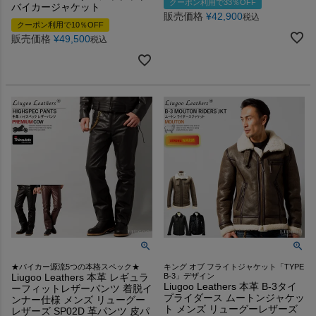
クーポン利用で33％OFF
バイカージャケット
販売価格
¥
42,900
税込
クーポン利用で10％OFF
販売価格
¥
49,500
税込
★バイカー源流5つの本格スペック★
キング オブ フライトジャケット「TYPE
Liugoo Leathers 本革 レギュラ
B-3」デザイン
Liugoo Leathers 本革 B-3タイ
ーフィットレザーパンツ 着脱イ
プライダース ムートンジャケッ
ンナー仕様 メンズ リューグー
ト メンズ リューグーレザーズ
レザーズ SP02D 革パンツ 皮パ