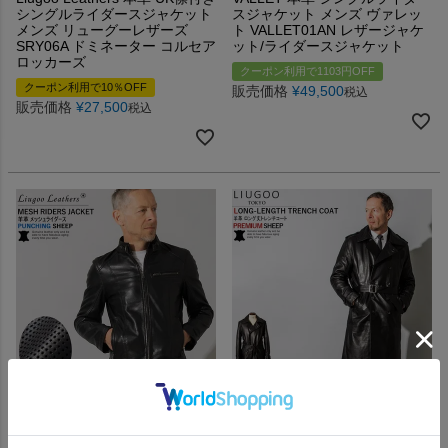
シングルライダースジャケット
スジャケット メンズ ヴァレッ
メンズ リューグーレザーズ
ト VALLET01AN レザージャケ
SRY06A ドミネーター コルセア
ット/ライダースジャケット
ロッカーズ
クーポン利用で1103円OFF
クーポン利用で10％OFF
販売価格
¥
49,500
税込
販売価格
¥
27,500
税込
パンチング加工で夏でもサラッと気軽に
男の戦闘服「ビジネスコート」だからこ
着られるサマーライダース
そ、持っておきたい1着。