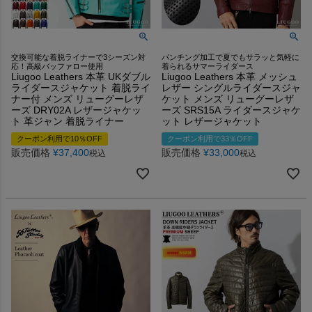
交換可能な着脱ライナーで3シーズン対
パンチング加工で夏でもサラッと気軽に
応！高級バッファロー使用
着られるサマーライダース
Liugoo Leathers 本革 UKダブル
Liugoo Leathers 本革 メッシュ
ライダースジャケット 着脱ライ
レザー シングルライダースジャ
ナー付 メンズ リューグーレザ
ケット メンズ リューグーレザ
ーズ DRY02A レザージャケッ
ーズ SRS15A ライダースジャケ
ト 革ジャン 着脱ライナー
ット レザージャケット
クーポン利用で10％OFF
クーポン利用で33％OFF
販売価格
¥
37,400
販売価格
¥
33,000
税込
税込