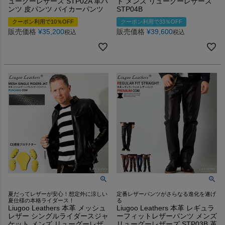
ューグーレザーズ STP02A 革パ
ト メンズ リューグーレザーズ
ンツ 皮パンツ バイカーパンツ
STP04B
クーポン利用で10％OFF
クーポン利用で33％OFF
販売価格
¥
35,200
販売価格
¥
39,600
税込
税込
夏だってレザーが安心！想定外に涼しい
定番レザーパンツがさらなる進化を遂げ
夏仕様の本格ライダース！
る
Liugoo Leathers 本革 メッシュ
Liugoo Leathers 本革 レギュラ
レザー シングルライダースジャ
ーフィットレザーパンツ メンズ
ケット メンズ リューグーレザ
リューグーレザーズ STP03B 革