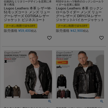
伝統的なミリタリーデザインを忠実に本
RSSサカキハラ制作のロックンロールラ
革で再現
イダーを忠実に復刻
Liugoo Leathers 本革 レザーM-
Liugoo Leathers 本革 ロックン
51モッズコート メンズ リュー
ロールライダー メンズ リュー
グーレザーズ COT05A レザー
グーレザーズ DRY17A レザー
ジャケット ビジネスコート
ジャケット/バイカージャケット
クーポン利用で10％OFF
クーポン利用で10％OFF
販売価格
¥
59,400
販売価格
¥
42,900
税込
税込