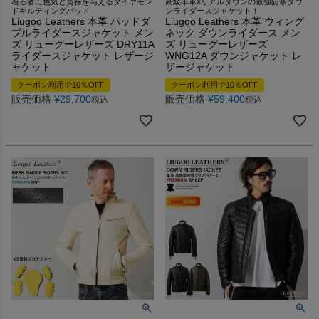
着る者に色気と貫禄を与えるダイヤモン
高級羊革×リアルダウンの最強防寒ダウ
ドキルティングパッド
ンライダースジャケット！
Liugoo Leathers 本革 パッドダ
Liugoo Leathers 本革 ウィング
ブルライダースジャケット メン
ネック ダウンライダース メン
ズ リューグーレザーズ DRY11A
ズ リューグーレザーズ
ライダースジャケット レザージ
WNG12A ダウンジャケット レ
ャケット
ザージャケット
クーポン利用で10％OFF
クーポン利用で10％OFF
販売価格
¥
29,700
販売価格
¥
59,400
税込
税込