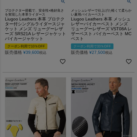
プロテクター搭載で、安全性×格好良さ
メッシュレザーで仕上げた軽くて柔らか
を実現した本革ライダース
い夏用バイカーベスト
Liugoo Leathers 本革 プロテク
Liugoo Leathers 本革 メッシュ
ター付シングルライダースジャ
レザーバイカーベスト メンズ
ケット メンズ リューグーレザ
リューグーレザーズ VST08A レ
ーズ SRS21A レザージャケット
ザーベスト バイカーベスト MC
バイカージャケット
ベスト
クーポン利用で10％OFF
クーポン利用で33％OFF
販売価格
¥
39,600
販売価格
¥
27,500
税込
税込