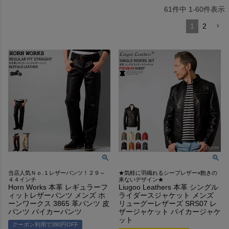
61
件中
1
-
60
件表示
1
2
当店人気Ｎｏ.１レザーパンツ！２９～
★気軽に羽織れるシープレザー×飽きの
４４インチ
来ないデザイン★
Horn Works 本革 レギュラーフ
Liugoo Leathers 本革 シングル
ィットレザーパンツ メンズ ホ
ライダースジャケット メンズ
ーンワークス 3865 革パンツ 皮
リューグーレザーズ SRS07 レ
パンツ バイカーパンツ
ザージャケット バイカージャケ
ット
クーポン利用で390円OFF