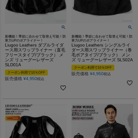
新機能！季節に合わせて取替え可能！防
新機能！季節に合わせて取替え可能！防
寒力UPのボアライナー！
寒力UPのボアライナー！
Liugoo Leathers ダブルライダ
Liugoo Leathers シングルライ
ース用スワップライナー（直毛
ダース用スワップライナー（巻
フリースタイプ/ブラック） メ
毛ボアタイプ/ブラック） メン
ンズ リューグーレザーズ
ズ リューグーレザーズ SLS02A
SLD01A
クーポン利用で10％OFF
クーポン利用で10％OFF
販売価格
¥
4,950
税込
販売価格
¥
4,950
税込