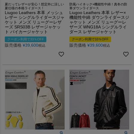
夏だってレザーが安心！想定外に涼しい
防風ハイネック×機能性中綿！真冬の防
夏仕様の本格ライダース！
寒ダウンライダース
Liugoo Leathers 本革 メッシュ
Liugoo Leathers 本革 レザー×
レザー シングルライダースジャ
機能性中綿 ダウンライダースジ
ケット メンズ リューグーレザ
ャケット メンズ リューグーレ
ーズ SRS03B レザージャケッ
ザーズ WNG18A シングルライ
ト バイカージャケット
ダース レザージャケット
クーポン利用で33％OFF
クーポン利用で10％OFF
販売価格
¥
39,600
販売価格
¥
39,600
税込
税込