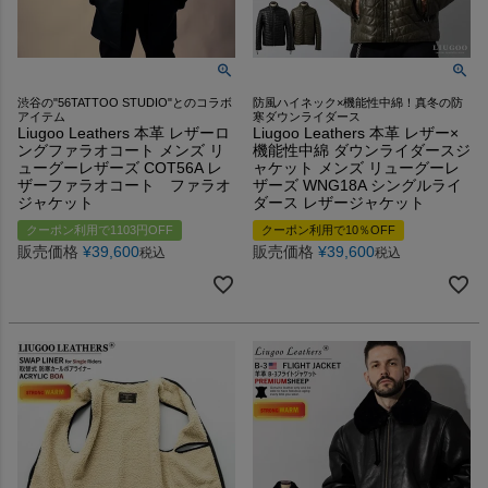
渋谷の"56TATTOO STUDIO"とのコラボ
防風ハイネック×機能性中綿！真冬の防
アイテム
寒ダウンライダース
Liugoo Leathers 本革 レザーロ
Liugoo Leathers 本革 レザー×
ングファラオコート メンズ リ
機能性中綿 ダウンライダースジ
ューグーレザーズ COT56A レ
ャケット メンズ リューグーレ
ザーファラオコート ファラオ
ザーズ WNG18A シングルライ
ジャケット
ダース レザージャケット
クーポン利用で1103円OFF
クーポン利用で10％OFF
販売価格
¥
39,600
販売価格
¥
39,600
税込
税込