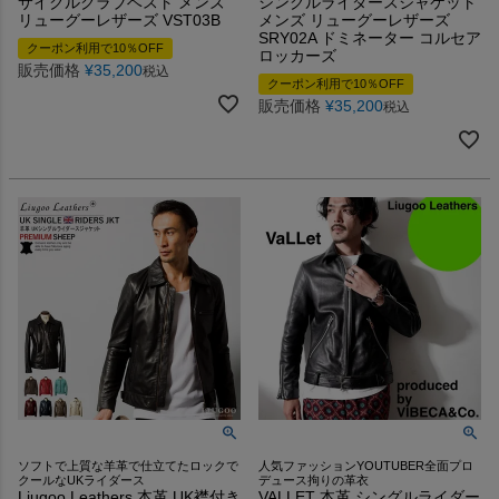
サイクルクラブベスト メンズ
シングルライダースジャケット
リューグーレザーズ VST03B
メンズ リューグーレザーズ
SRY02A ドミネーター コルセア
クーポン利用で10％OFF
ロッカーズ
販売価格
¥
35,200
税込
クーポン利用で10％OFF
販売価格
¥
35,200
税込
ソフトで上質な羊革で仕立てたロックで
人気ファッションYOUTUBER全面プロ
クールなUKライダース
デュース拘りの革衣
Liugoo Leathers 本革 UK襟付き
VALLET 本革 シングルライダー