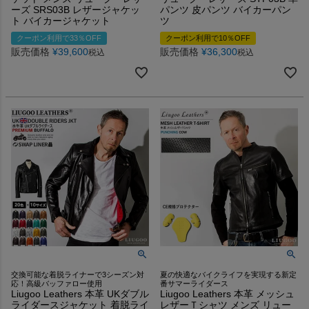
ーズ SRS03B レザージャケッ
パンツ 皮パンツ バイカーパン
ト バイカージャケット
ツ
クーポン利用で33％OFF
クーポン利用で10％OFF
販売価格
¥
39,600
販売価格
¥
36,300
税込
税込
交換可能な着脱ライナーで3シーズン対
夏の快適なバイクライフを実現する新定
応！高級バッファロー使用
番サマーライダース
Liugoo Leathers 本革 UKダブル
Liugoo Leathers 本革 メッシュ
ライダースジャケット 着脱ライ
レザーＴシャツ メンズ リュー