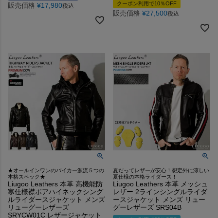
クーポン利用で10％OFF
販売価格
¥
17,980
税込
販売価格
¥
27,500
税込
★オールインワンのバイカー源流５つの
夏だってレザーが安心！想定外に涼しい
本格スペック★
夏仕様の本格ライダース！
Liugoo Leathers 本革 高機能防
Liugoo Leathers 本革 メッシュ
寒仕様襟ボアハイネックシング
レザー 2ラインシングルライダ
ルライダースジャケット メンズ
ースジャケット メンズ リュー
リューグーレザーズ
グーレザーズ SRS04B
SRYCW01C レザージャケット