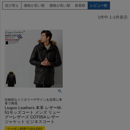
並び替え
価格が安い順
価格が高い順
新着順
レビュー順
1
件中
1
-
1
件表示
伝統的なミリタリーデザインを忠実に本
革で再現
Liugoo Leathers 本革 レザーM-
51モッズコート メンズ リュー
グーレザーズ COT05A レザー
ジャケット ビジネスコート
クーポン利用で10％OFF