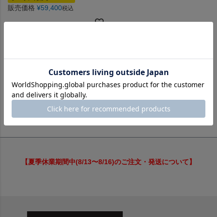
販売価格
¥
59,400
税込
並び替え
価格が安い順
価格が高い順
新着順
レビュー順
1
件中
1
-
1
件表示
【夏季休業期間中(8/13〜8/16)のご注文・発送について】