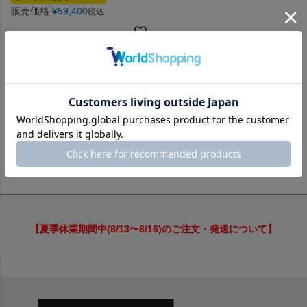
販売価格
¥
59,400
税込
並び替え
価格が安い順
価格が高い順
新着順
レビュー順
1
件中
1
-
1
件表示
【夏季休業期間中(8/13〜8/16)のご注文・発送について】