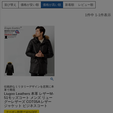
並び替え
価格が安い順
価格が高い順
新着順
レビュー順
1
件中
1
-
1
件表示
伝統的なミリタリーデザインを忠実に本
革で再現
Liugoo Leathers 本革 レザーM-
51モッズコート メンズ リュー
グーレザーズ COT05A レザー
ジャケット ビジネスコート
クーポン利用で10％OFF