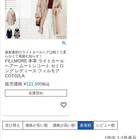
最新素材のライトカールヘアは軽くて柔
らかくて着疲れ知らず！
FILLMORE 本革 ライトカール
ヘアー ムートンコート セミロ
ング レディース フィルモア
COT02LA
販売価格
¥
121,500
税込
在庫切れ
並び替え
価格が安い順
価格が高い順
新着順
レビュー順
1
件中
1
-
1
件表示