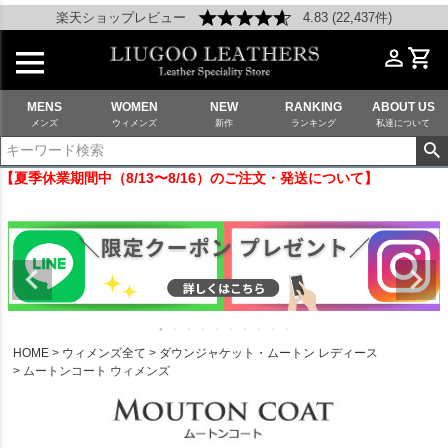
楽天ショップレビュー
4.83 (22,437件)
MENS
WOMEN
NEW
RANKING
ABOUT US
メンズ
ウィメンズ
新作
ランキング
私達について
【夏季休業期間中（8/13〜8/16）のご注文・発送について】
HOME
ウィメンズ全て
ダウンジャケット・ムートン レディース
ムートンコート ウィメンズ