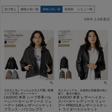
並び替え
価格が安い順
価格が高い順
新着順
レビュー順
5
件中
1
-
5
件表示
七分丈と丸いフォルムが大人可愛い軽量
大人カジュアル。全体的な高級感が他と
シープ羊革レザーパーカー
違う、最大の魅力。
LIUGOO 本革 シープ羊革バル
LIUGOO 本革 レザーハイネッ
ーンパーカー レディース リュ
クパーカー レディース リュー
ーグー 1404 レザージャケット
グー PRK01LB レザージャケッ
フランス・パリコレブラ
ト ライダースジャケット