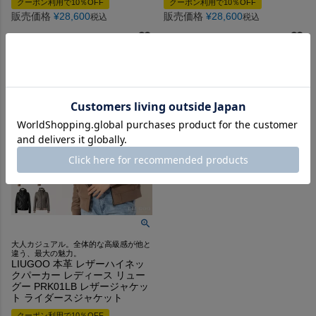
クーポン利用で10％OFF
クーポン利用で10％OFF
販売価格
¥
28,600
販売価格
¥
28,600
税込
税込
大人カジュアル。全体的な高級感が他と
違う、最大の魅力。
LIUGOO 本革 レザーハイネッ
クパーカー レディース リュー
グー PRK01LB レザージャケッ
ト ライダースジャケット
クーポン利用で10％OFF