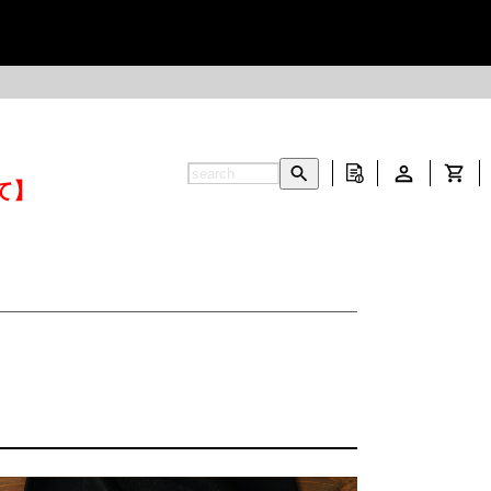
て】
INFORMATION ▶
CONTACT ▶
▶
LEATHER CARE ▶