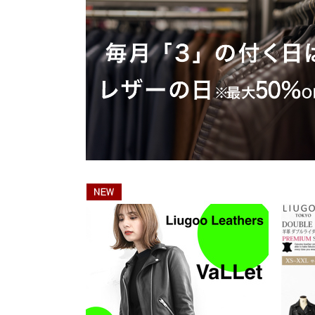
春夏専用ライダース
ブルゾン / ジャンパー
G
LIUGOOとは?
5つの安心サービス
TOWN WEAR ▶
MOTORCYCLE ▶
シングルライダース
ライダース
A
LIUGOOのミッション・ビジョン
永年品質保証制度
ライダース
シングルライダース
ダブルライダース
パーカー / ジャージ
M
皮革衣料にこだわる理由
永年品質保証制度の
ノーカラー
ダブルライダース
MCクラブベスト
Gジャン
M
高品質・低価格を実現できている理由
3,980円以上で送料
パーカー / フード付き
レザーパンツ
レザーパンツ
スカジャン
M
品質・安全管理体制の構築
返品送料も無料！自
ブルゾン
N
LEATHER GOODS ▶
サスティナビリティ
SMART CASUAL ▶
平日14時まで当日出
レザーコート
レザーインテリア
テーラードジャケット
B
途上国生産を通じての社会貢献
レザーエプロン
ドレスシャツ / ベスト
N
著名人や大企業も認める品質の高さ
レザーベルト
A
楽天ショップレビュー4.83点の高評価