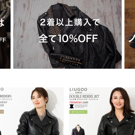
-1 フライトジャケット
カーコート
ゴジラ－1.0神木隆之介さん
お買い物ガイド
レビュー投稿キャンペーン
DOWN / MOUTON ▶
GOODS ▶
SPECIAL COLLECTION ▶
-2 フライトジャケット
ファラオコート
LIUGOO LEATHERS×VIBECA
レザーケア/お手入れ方法
LINEお友だち特典
ゴジラ－1.0神木隆之介さんご着
ダウンジャケット・コート
クッションカバー
A-1 フライトジャケット
ランチコート
RSSサカキハラ公認-ロック
申請
カスタマイズできるお店のご案内
20周年記念クーポン配布中
LIUGOO LEATHERS×VIBECA Co
ムートンジャケット・コート
チェアパッド
-65 フィールドジャケット
モッズコート
LIUGOO LEATHERS×56TAT
無料
サイズ選びサポート
OUTLET
ANA WINGSパイロット訓練生
ティッシュカバー
-51 モッズコート
トレンチコート
LIUGOO tokyo×オトコフクD
宅で試着
再入荷案内/受注生産
レビュー総数20万件突破！
LIUGOO LEATHERS×THE H
ムートンラグ
-1 デッキジャケット
スタンドカラーコート
ドラマ-24JAPAN 主演衣装
荷
24時間365日-AIチャットサポート
ご購入後アンケートキャンペーン
バッグ・ポーチ
-3 フライトジャケット
Pコート
ANA WINGSパイロット訓
ウォレット
-3B フライトジャケット
LIUGOO LEATHERS×TH
DOWN / MOUTON ▶
レザーケア用品
-1 フライトジャケット
NEXT COMING SOON