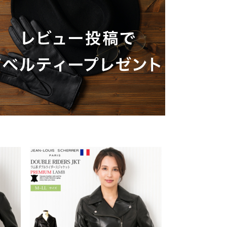
ご着用モデル
COLLABO
OEM/ODM-製造相談-
OUTLET・SALE ▶
LEATHER CARE ▶
 Co.
MEDIA-映画/ドラマ/TV
卸販売のご案内
用モデル
配布中のクーポン▶
OUTLET・SALE ▶
ンロールライダー-
INSTAGRAM
衣装協力
.
レビュー投稿キャンペーン▶
配布中のクーポン▶
TOO STUDIO
LINE
メディア取材
ユニフォーム
レビュー投稿キャンペーン▶
お買い物ガイド
X
STAFF BLOG
FAQ・お問い合わせ
u米国進出記念
5つの安心サービス
採用モデル
YOUTUBE
お買い物ガイド
ABOUT US
練生ユニフォーム
DEALER -取り扱い店-
5つの安心サービス
会社概要
E Hu米国進出記念
会社概要
ABOUT US
お知らせ
会社概要