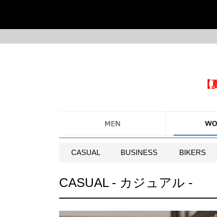
【
CASUAL
BUSINESS
BIKERS
CASUAL - カジュアル -
今季イチオシ
HOT No.1
HO
ABOUT US ▶
SERVICE ▶
MOTORCYCLE ▶
RUGGED CASUAL ▶
MI