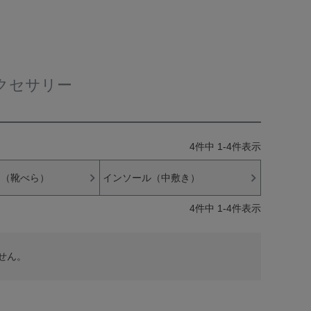
クセサリー
4
件中
1
-
4
件表示
ン（靴べら）
インソール（中敷き）
4
件中
1
-
4
件表示
せん。