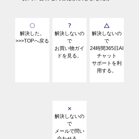
商品レビュー
商品レビュー
ダウンベスト
4,840円~
※ご登録は無料です。
折しろを返して接着します。（ボンドを半乾きにさせ
商品レビュー
投稿者様
投稿者様
非商品レビュ
て上で折り返すと接着力が高まります。）
ムートンジャケット
9,350円~
投稿者様
（1年以内の修
（2年目以降の
ー投稿者様
ゴムハンマーなどで叩いて圧着します。（キズ防止の
理）
修理）
ため下にタオルなどを敷いてください。）
ムートンコート
12,100円~
解決した。
解決しないの
解決しないの
乾燥させて、完成です。
>>>TOPへ戻る
で
で
お客様の費用
全額ご負担な
【納期】
半額ご負担
全額ご負担
お買い物ガイ
24時間365日AI
②切りっぱなし
負担
し
ドを見る。
チャット
４月～６月の繁忙期は工場入荷後３週間から４週間になりま
意外と多いのが「切りっぱなし」。簡単に仕上げたい
サポートを利
す。
ファスナー交
2,500円～
5,000円～
方におすすめです。
用する。
0円
７月～３月の閑散期は工場入荷２週間から３週間になりま
レザーはほつれにくい素材ですので、切りっぱなしで
換
7,500円
15,000円
す。
お履きいただけます。
また、上記の納期はあくまでもクリーニングのみの納期にな
ただし、縫い合わせの部分が、ほつれてしまう場合が
例）胸ポケッ
りますので、修理や二次加工が追加されますとプラス１週間
あるので、その部分を革用のボンドやテープなどで止
ト等：～
0円
2,500円
5,000円
いただきます。
めていただくとよいでしょう。
35cm
【クリーニングに関する注意事項】
乾燥させて、完成です。
解決しないの
1.納期や料金、クリーニング方法などの詳細につきまして
例）フロント
で
は直接クリーニング店へお問い合わせ下さいませ。
③折り返し（家庭用ミシンで縫製）
メールで問い
ファスナー：
0円
5,000円
10,000円
2.クリーニングによって起こる不具合につきましては当店
家庭用ミシンをお持ちの方は、ゆっくりであれば縫う
合わせる。