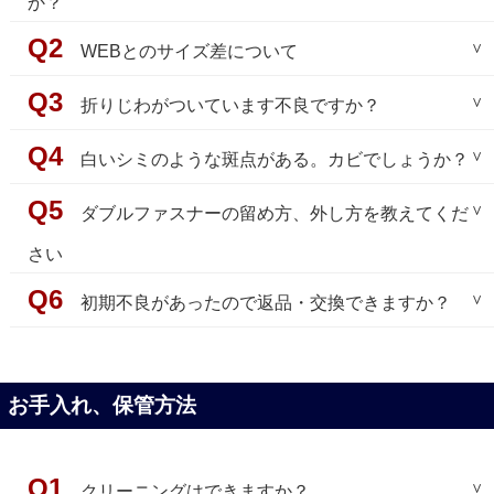
か？
天然素材ゆえに、生前にできたキズやシワが多少ある
WEBとのサイズ差について
場合がございます。
高級な革ほど表面は薄化粧で、革本来の風合いや特性
革製品は天然素材であることと、製造上の関係によ
折りじわがついています不良ですか？
（経年変化）を残すための多少のキズやシワは高級革
り、固体によりサイズが異なる場合もあります。
の証でございます。
WEB表記と直線の場合は1センチ、1周の場合は2セン
革製品の特性上や配送過程において折りじわが付く場
白いシミのような斑点がある。カビでしょうか？
希少な天然素材のため、ブランドや商品によっては、
チほどの差がある場合がございますので、ご了承下さ
合がございます。
内側や脇などの目立たない所に多少のキズやシワがあ
いませ。
軽微なものに関してましては一定期間ご着用いただく
白いシミのようなものにつきましては、一見カビのよ
ダブルファスナーの留め方、外し方を教えてくだ
る部位を使用してある場合がありますが、目立つ所に
なお、革はご着用を重ねるごとにご体型に馴染んでく
ことにより、シワが軽減されますが、程度感のお受け
うにも見えますが、カビの臭いがしない場合は
さい
あれば不良の可能性がございます。 お客様が気になら
るかと存じます。
取り方には個人差がございます。
９割以上の確率でファットスピューと呼ばれる革製品
れる場合はお気軽にご相談いただけましたら、交換ま
「すこし小さいかも」とお感じになるサイズをお召し
お気にされる場合は先送り交換対応（送料当店負担）
特有の現象です。
ダブルファスナーは、スライダーが２つ付いており、
初期不良があったので返品・交換できますか？
たは返品をお受けさせて頂きます。
になることも一案でございます。
と頂きますので、お手数ですが一度当店までメールに
特に寒い時期など寒暖差が生じることで、革の内部の
上だけでなく下からも開けられる仕様のファスナーで
てご連絡下さい。
革を長持ちさせる為の油分・脂肪分が浮き上がり、
ございます。
万が一初期不良・誤送がございましたら、お手数では
それが表面で固化する現象でございます。
ダブルファスナーを採用している商品の留め方、外し
ございますが、
お届けから8日以内
に下記内容（わかる
【先送り交換対応】
人体に悪い影響を及ぼすものではございませんのでご
お手入れ、保管方法
方につきましては、ちょっとしたコツが必要となりま
範囲で結構です）をメールにてご連絡お願いいたしま
検品の上、交換品を１点、お送りさせていただきま
安心ください。
す。
す。
す。
※タグを外されての屋外での着用、クリーム等の塗
お手元の商品と交換品をご比較の上、不要な品をお手
【対処方法】
【留め方】
布、カスタムなどをされている場合は恐れ入ります
クリーニングはできますか？