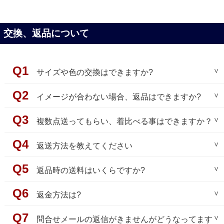
に返送となります。
受け付け期限となります。
置き配をご希望の場合は、お客様にて佐川急便へご連
その際の往復送料はお客様にご負担をお願いしており
詳しくはメールにてお問い合わせください。
絡の上、ご依頼願います。
交換、返品について
ますので、ご注意くださいませ。
メールでご連絡をいただく際は、必ずご注文者様のお
商品発送時にお送り致します送り状NOをもとに佐川急
名前、お電話番号、ご注文番号を記入してください。
便にご連絡いただき、置き配の旨をお伝えするか、商
平日14時以降の場合は、お客様にて出荷通知メールに
品お届け時に配達員に非対面配達の旨をお伝えくださ
記載の送り状番号より配送業者(佐川急便)にご依頼く
い。
サイズや色の交換はできますか?
ださい。
※佐川急便での置き配サービスが中止された場合はご
利用出来ません。
商品到着後8日以内、タグ付き未使用など返品条件を満
イメージが合わない場合、返品はできますか?
たしていれば返品をお受けいたします。
サイズ交換など、ご交換希望の場合は「返品・再注
商品到着後8日以内、未使用、タグを切っていらっしゃ
複数点送ってもらい、着比べる事はできますか？
文」をお願いしております。
らないことなどのご条件のもと、ご返品(ご返金)を承
【下記に該当する場合は、ご返品はお受け出来ません
っております。
複数点のご試着（着比べ）をご希望の場合は、まずは
返送方法を教えてください
ので、ご了承下さい】
気になる商品すべてをご注文ください。
●商品到着後
８日以上
を経過した時(８日以内に配送業
下記に該当する場合は、ご返品はお受け出来ませんの
届きましたらご試着の上、 ご入用ではない商品の返品
【返送先】
返品時の送料はいくらですか?
者に荷渡しされていればご返品可能)
で、ご了承下さい
手続きを行って頂く流れとなります。
※倉庫へのご持参はお受けしておりません。
●タグ・包装・化粧箱の紛失、破損(切り取りも含む)、
●商品到着後
８日以上
を経過した時(８日以内に配送業
※オンライン返品申請フォームへの入力が完了しまし
※ご返品は原則、「佐川急便の着払い」にてお願い致
返金方法は?
汚損時
者に荷渡しされていればご返品可能)
その場合は、一旦ご注文分すべてのご請求が上がりま
たら、申請者様のメールアドレスに商品返送先住所等
します。
●使用済み商品(屋外での試着も含みます)
●タグ・包装・化粧箱の紛失、破損(切り取りも含む)、
すが、
の情報がお送りされます。
（佐川急便の着払いでご返品いただいた場合は返送料
クレジットの場合…クレジットカードのご請求金額を
問合せメールの返信がきませんがどうなってます