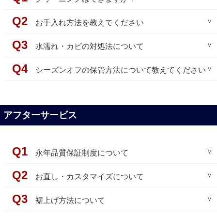
数ですがご返送下さいませ。
少し離したとことから、ドライヤーをあてて、乾拭き
ポイント①：スライダーを２つともきちんと根元まで
が、返品・交換はお受けできかねますので、ご了承願
をすると取れる場合が多いです。
下げ、その後に入れるピン（蝶棒）を
一番下まで
しっ
います。
恐れ入りますが、当店ではクリーニングの直接対応を
お手入れ方法を教えてください
なお、軽微なシワの軽減方法については以下のような
かりと入れ込んでください。
行っておりません。
方法がございます。
ドライヤーをあててもなくならない場合は、アイロン
ポイント②：①でピン（蝶棒）を一番下までしっかり
宛先：store@liugoo.co.jp
レザー素材は特殊クリーニングとなる為、ご希望の場
簡単なお手入れ方法を以下のページにてご紹介してお
水濡れ・カビの対処法について
を使用することも可能です。
と入れ込んだ後は、ピン（蝶棒）が上がらないよう、
・ご注文者氏名
合は、
りますので、是非ご覧下さいませ。
【着用を急がれる場合の軽減方法】
（必ず当て布をして、低温ドライアイロンとしてくだ
片手で軽く押さえながら、
・ご注文日、ご注文番号
以下のお店でクリーニングを行っておりますので、
お手入れ方法についてはコチラ
対処法を以下のページにてご紹介しておりますので、
シーズンオフの保管方法について教えてください
シワの軽減にはアイロンを使用することも可能です。
さい）
もう一方の手で上のスライダーを引き上
・商品コード、型番
下記連絡先までメールまたはお電話にてお問い合わせ
是非ご覧下さいませ。
（必ず当て布をして、低温ドライアイロンとしてくだ
スチーム・霧吹きの使用は厳禁です。
げます。
・不具合の内容（可能であれば不具合箇所の画像添付
下さいませ。
水濡れ・カビへの対処法についてはコチラ
簡単な保管方法を以下のページにてご紹介しておりま
さい）
をお願いします）
すので、是非ご覧下さいませ。
スチーム・霧吹きの使用は厳禁です。
アイロンを乗せて移動させながら、１回５秒～１０秒
アフターサービス
・着用状況（室内のみ着用、屋外で着用）
逸品工房（いっぴんこうぼう）
シーズンオフ保管方法についてはコチラ
本革の場合はアイロンを乗せたら移動させず、体重を
程あてて、とれているか確認して頂き、
・クリーム・スプレー塗布済であるか
〒１８３－００５６ 東京都府中市寿町３-１０-２０
掛けるように思い切りアイロンを押し付けて、5秒程度
とれていない場合は様子を見ながら再度アイロンをあ
・タグの有無
TEL：０４２-３３６-５６１１（受付時間９：００～１
で離してください。
ててください。
・返品希望か交換希望か
８：００）
永年品質保証制度について
アイロンを当てる場所を移動して、また押し付けて5秒
E-mail：info@e-ippin.com
程度で離す、この繰り返しとなります。
尚、ファットスピューの脂肪分は、柔らかい革を持続
【ご注意とお願い】
URL：https://www.e-ippin.com/
当店では永年品質保証制度を設けておりますので、以
お直し・カスタマイズについて
させる為に必要な油分でございますので、
・ご交換希望の場合は代替品を先にお送りし、到着後
下の内容をご確認の上、ご依頼ください。
決して無駄なものではございません。
【参考価格】（税込）
にお手元の商品をご返送いただきます。
【外し方】
当店では一部の
裾上げ方法について
「
お直し・カスタマイズ」
を承ってお
・ご交換希望の場合でも完売の際は返品もしくは修理
ポイント①：２つのスライダーをきっちりと下に引き
【永年品質保証制度】
りますので、ご着用後、サイズをお確かめの上、ご依
上記の対処法でも状況にお変わりがない場合につきま