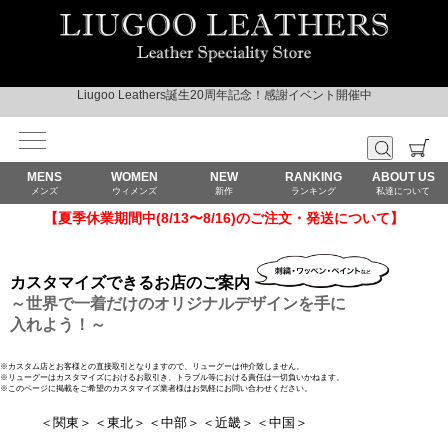
Liugoo Leathers誕生20周年記念！感謝イベント開催中
MENS
WOMEN
NEW
RANKING
ABOUT US
メンズ
ウィメンズ
新作
ランキング
私達について
【夏季休業期間中(8/13〜8/16)のご注文・発送について】
カスタマイズできるお店のご案内
～世界で一着だけのオリジナルデザインを手に
入れよう！～
※カスタム店とお客様との直接取引となりますので、リューグーは仲介致しません。
※リューグーはカスタマイズにおけるお取引き、トラブル等における責任は一切負いかねます。
※このページに掲載をご希望のカスタマイズ業者様はお気軽にお問い合わせください。
＜関東＞
＜東北＞
＜中部＞
＜近畿＞
＜中国＞