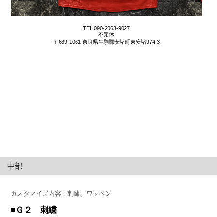
TEL:090-2063-9027
不定休
〒639-1061 奈良県生駒郡安堵町東安堵974-3
中部
カスタマイズ内容：刺繍、ワッペン
■Ｇ２ 刺繍