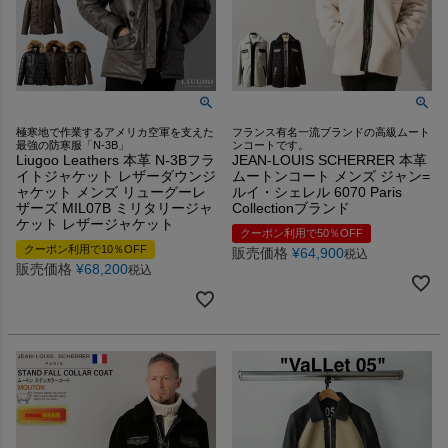
極寒地で作業するアメリカ空軍を支えた
フランス有名一流ブランドの高級ムート
最強の防寒服「N-3B」
ンコートです。
Liugoo Leathers 本革 N-3Bフラ
JEAN-LOUIS SCHERRER 本革
イトジャケット レザーダウンジ
ムートンコート メンズ ジャン=
ャケット メンズ リューグーレ
ルイ・シェレル 6070 Paris
ザーズ MIL07B ミリタリージャ
Collectionブランド
ケット レザージャケット
クーポン利用で50％OFF
クーポン利用で10％OFF
販売価格
¥
64,900
税込
販売価格
¥
68,200
税込