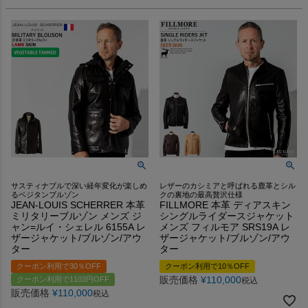
サスティナブルで深い経年変化が楽しめ
レザーのカシミアと呼ばれる鹿革とシル
るベジタンブルゾン
クの裏地の最高贅沢仕様
JEAN-LOUIS SCHERRER 本革
FILLMORE 本革 ディアスキン
ミリタリーブルゾン メンズ ジ
シングルライダースジャケット
ャン=ルイ・シェレル 6155A レ
メンズ フィルモア SRS19A レ
ザージャケット/ブルゾン/アウ
ザージャケット/ブルゾン/アウ
ター
ター
クーポン利用で30％OFF
クーポン利用で10％OFF
販売価格
¥
110,000
クーポン利用で1103円OFF
税込
販売価格
¥
110,000
税込