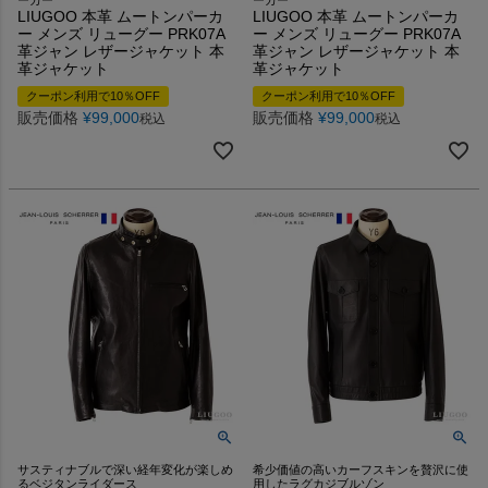
LIUGOO 本革 ムートンパーカ
LIUGOO 本革 ムートンパーカ
ー メンズ リューグー PRK07A
ー メンズ リューグー PRK07A
革ジャン レザージャケット 本
革ジャン レザージャケット 本
革ジャケット
革ジャケット
クーポン利用で10％OFF
クーポン利用で10％OFF
販売価格
¥
99,000
販売価格
¥
99,000
税込
税込
サスティナブルで深い経年変化が楽しめ
希少価値の高いカーフスキンを贅沢に使
るベジタンライダース
用したラグカジブルゾン