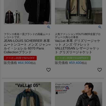
フランス有名一流ブランドの高級ムート
人気ファッションYOUTUBER全面プロ
ンコートです。
デュース拘りの革衣
JEAN-LOUIS SCHERRER 本革
VaLLet 本革 グリズリージャケ
ムートンコート メンズ ジャン=
ット メンズ ヴァレット
ルイ・シェレル 6070 Paris
VALLET05AN レザージャケッ
Collectionブランド
ト グリズリージャケット
クーポン利用で50％OFF
クーポン利用で1103円OFF
販売価格
¥
64,900
販売価格
¥
59,400
税込
税込