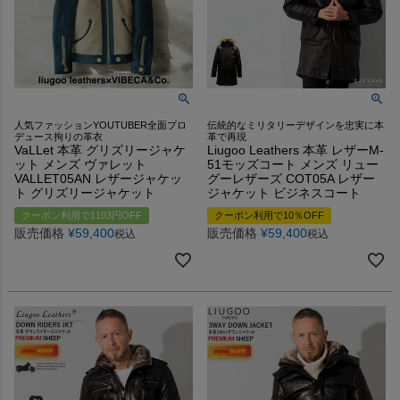
人気ファッションYOUTUBER全面プロ
伝統的なミリタリーデザインを忠実に本
デュース拘りの革衣
革で再現
VaLLet 本革 グリズリージャケ
Liugoo Leathers 本革 レザーM-
ット メンズ ヴァレット
51モッズコート メンズ リュー
VALLET05AN レザージャケッ
グーレザーズ COT05A レザー
ト グリズリージャケット
ジャケット ビジネスコート
クーポン利用で1103円OFF
クーポン利用で10％OFF
販売価格
¥
59,400
販売価格
¥
59,400
税込
税込