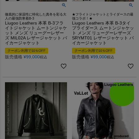
徹底的に保温性に特化した真冬を彩る大
★フライトジャケットとライダースの最
人の最強防寒着B-3
強コラボ！★
Liugoo Leathers 本革 B-3フラ
Liugoo Leathers 本革 B-3タイ
イトジャケット ムートンジャケ
プライダース ムートンジャケッ
ット メンズ リューグーレザー
ト メンズ リューグーレザーズ
ズ MIL02A レザージャケット バ
SRYMT01 レザージャケット バ
イカージャケット
イカージャケット
クーポン利用で10％OFF
クーポン利用で10％OFF
販売価格
¥
99,000
販売価格
¥
99,000
税込
税込