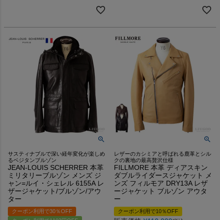
サスティナブルで深い経年変化が楽しめ
レザーのカシミアと呼ばれる鹿革とシル
るベジタンブルゾン
クの裏地の最高贅沢仕様
JEAN-LOUIS SCHERRER 本革
FILLMORE 本革 ディアスキン
ミリタリーブルゾン メンズ ジ
ダブルライダースジャケット メ
ャン=ルイ・シェレル 6155A レ
ンズ フィルモア DRY13A レザ
ザージャケット/ブルゾン/アウ
ージャケット ブルゾン アウタ
ター
ー
クーポン利用で30％OFF
クーポン利用で10％OFF