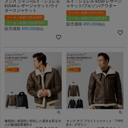
メンズ ジャン=ルイ・シェレル
ルイ・シェレル 6150 レザージ
6154A レザージャケット/ライ
ャケット/ブルゾン/アウター
ダースジャケット
クーポン利用で30％OFF
クーポン利用で30％OFF
クーポン利用で1103円OFF
クーポン利用で1103円OFF
販売価格
¥
99,000
税込
販売価格
¥
99,000
税込
徹底的に保温性に特化した真冬を彩る大
キング オブ フライトジャケット「TYPE
人の最強防寒着B-3
B-3」デザイン