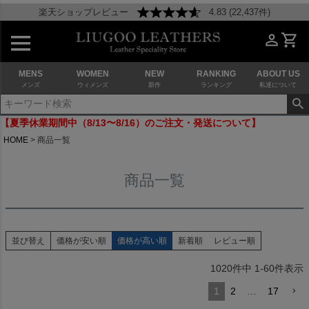
楽天ショップレビュー
4.83 (22,437件)
MENS
WOMEN
NEW
RANKING
ABOUT US
メンズ
ウィメンズ
新作
ランキング
私達について
【夏季休業期間中（8/13〜8/16）のご注文・発送について】
HOME
商品一覧
商品一覧
並び替え
価格が安い順
価格が高い順
新着順
レビュー順
1020
件中
1
-
60
件表示
1
2
…
17