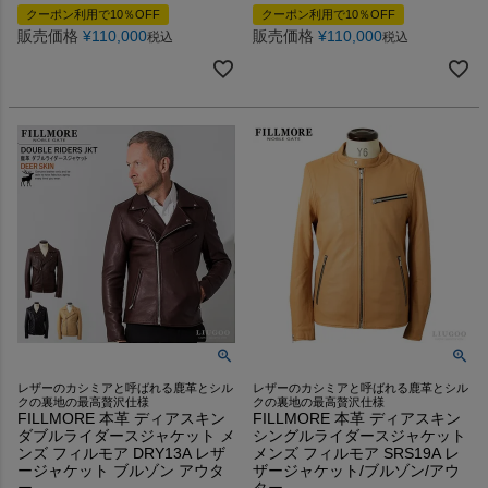
クーポン利用で10％OFF
クーポン利用で10％OFF
販売価格
¥
110,000
販売価格
¥
110,000
税込
税込
レザーのカシミアと呼ばれる鹿革とシル
レザーのカシミアと呼ばれる鹿革とシル
クの裏地の最高贅沢仕様
クの裏地の最高贅沢仕様
FILLMORE 本革 ディアスキン
FILLMORE 本革 ディアスキン
ダブルライダースジャケット メ
シングルライダースジャケット
ンズ フィルモア DRY13A レザ
メンズ フィルモア SRS19A レ
ージャケット ブルゾン アウタ
ザージャケット/ブルゾン/アウ
ー
ター