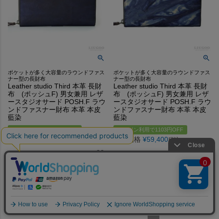
ポケットが多く大容量のラウンドファス
ポケットが多く大容量のラウンドファス
ナー型の長財布
ナー型の長財布
Leather studio Third 本革 長財
Leather studio Third 本革 長財
布 (ポッシュF) 男女兼用 レザ
布 (ポッシュF) 男女兼用 レザ
ースタジオサード POSH.F ラウ
ースタジオサード POSH.F ラウ
ンドファスナー財布 本革 本皮
ンドファスナー財布 本革 本皮
藍染
藍染
クーポン利用で1103円OFF
クーポン利用で1103円OFF
販売価格
¥
59,400
販売価格
¥
59,400
税込
税込
並び替え
価格が安い順
価格が高い順
新着順
レビュー順
1020
件中
1
-
60
件表示