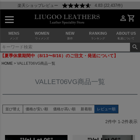
楽天ショップレビュー
4.83 (22,437件)
MENS
WOMEN
NEW
RANKING
ABOUT US
メンズ
ウィメンズ
新作
ランキング
私達について
【夏季休業期間中（8/13〜8/16）のご注文・発送について】
HOME
VALLET06VG商品一覧
VALLET06VG商品一覧
並び替え
価格が安い順
価格が高い順
新着順
レビュー順
2
件中
1
-
2
件表示