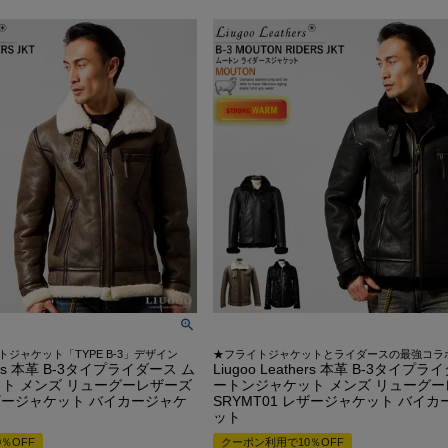
G-1 フライトジャケット
カーコート
ゴジラ－1.0神木隆之介さ
お買い物ガイド
レビュー投稿キャンペーン
DOWN / MOUTON ▶
GOODS ▶
SPECIAL COLLECTION ▶
A-2 フライトジャケット
ファラオコート
LIUGOO LEATHERS×VIBE
レザーケア/お手入れ方法
LINEお友だち特典
ゴジラ－1.0神木隆之介さんご
ダウンジャケット・コート
クッションカバー
MA-1 フライトジャケット
ランチコート
RSSサカキハラ公認-ロッ
申請
カスタマイズできるお店のご案内
20周年記念クーポン配布中
LIUGOO LEATHERS×VIBECA C
ムートンジャケット・コート
チェアパッド
M-65 フィールドジャケット
モッズコート
LIUGOO LEATHERS×56TA
無料
サイズ選びサポート
OUTLET
ANA WINGSパイロット訓練生
ティッシュカバー
M-51 モッズコート
トレンチコート
LIUGOO tokyo×オトコフク
宅で試着
再入荷案内/受注生産
レビュー総数20万件突破！
LIUGOO LEATHERS×THE 
ムートンラグ
N-1 デッキジャケット
スタンドカラーコート
ドラマ-24JAPAN 主演衣
荷
24時間365日-AIチャットサポート
ご購入後アンケートキャンペーン
バッグ・ポーチ
B-3 フライトジャケット
Pコート
ANA WINGSパイロット
ウォレット
N-3B フライトジャケット
LIUGOO LEATHERS×T
DOWN / MOUTON ▶
レザーケア用品
A-1 フライトジャケット
NEXT COMING SOON
トジャケット「TYPE B-3」デザイン
★フライトジャケットとライダースの最強コラ
thers 本革 B-3タイプライダース ム
Liugoo Leathers 本革 B-3タイプ
ト メンズ リューグーレザーズ
ートンジャケット メンズ リューグ
レザージャケット バイカージャケ
SRYMT01 レザージャケット バイ
ット
％OFF
クーポン利用で10％OFF