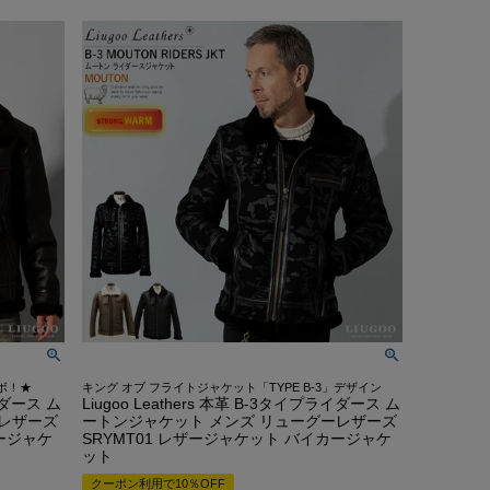
んご着用モデル
COLLABO
OEM/ODM-製造相談-
OUTLET・SALE ▶
LEATHER CARE ▶
CA Co.
MEDIA-映画/ドラマ/TV
卸販売のご案内
着用モデル
配布中のクーポン▶
OUTLET・SALE ▶
クンロールライダー-
INSTAGRAM
衣装協力
o.
レビュー投稿キャンペーン▶
配布中のクーポン▶
TTOO STUDIO
LINE
メディア取材
ユニフォーム
レビュー投稿キャンペーン▶
お買い物ガイド
DX
STAFF BLOG
FAQ・お問い合わせ
Hu米国進出記念
5つの安心サービス
装採用モデル
お買い物ガイド
YOUTUBE
ABOUT US
訓練生ユニフォーム
5つの安心サービス
DEALER -取り扱い店-
会社概要
HE Hu米国進出記念
ABOUT US
会社概要
会社概要
お知らせ
ボ！★
キング オブ フライトジャケット「TYPE B-3」デザイン
ライダース ム
Liugoo Leathers 本革 B-3タイプライダース ム
ーレザーズ
ートンジャケット メンズ リューグーレザーズ
カージャケ
SRYMT01 レザージャケット バイカージャケ
ット
クーポン利用で10％OFF