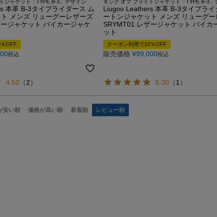
トジャケット「TYPE B-3」デザイン
キング オブ フライトジャケット「TYPE B-3
thers 本革 B-3タイプライダース ム
Liugoo Leathers 本革 B-3タイプ
ト メンズ リューグーレザーズ
ートンジャケット メンズ リューグ
レザージャケット バイカージャケ
SRYMT01 レザージャケット バイ
ット
％OFF
クーポン利用で10％OFF
000
販売価格
¥
99,000
税込
税込
4.50
（
2
）
5.00
（
1
）
が安い順
価格が高い順
新着順
レビュー順