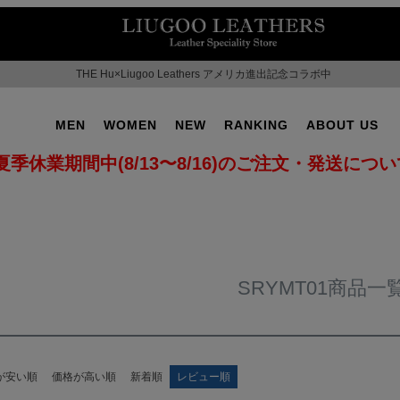
THE Hu×Liugoo Leathers アメリカ進出記念コラボ中
MEN
WOMEN
NEW
RANKING
ABOUT US
夏季休業期間中(8/13〜8/16)のご注文・発送につ
SRYMT01商品一
が安い順
価格が高い順
新着順
レビュー順
OT No.2
SUPPORT ▶
CAMPAIGN ▶
ILITARY ▶
LEATHER COAT ▶
SPECIAL COLLECTIO