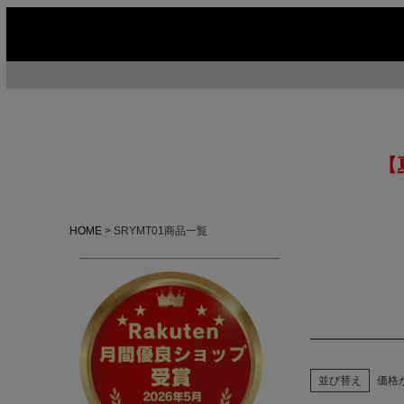
【
HOME
SRYMT01商品一覧
並び替え
価格
今季イチオシ
HOT No.1
H
ABOUT US ▶
SERVICE ▶
MOTORCYCLE ▶
RUGGED CASUAL ▶
M