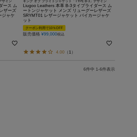
」デザイン
キング オブ フライトジャケット「TYPE B-3」デザイン
ライダース ム
Liugoo Leathers 本革 B-3タイプライダース ム
ーレザーズ
ートンジャケット メンズ リューグーレザーズ
カージャケ
SRYMT01 レザージャケット バイカージャケ
ット
クーポン利用で10％OFF
販売価格
¥
99,000
税込
4.00
（
1
）
6
件中
1
-
6
件表示