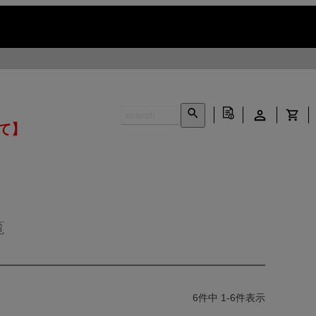
いて】
覧
6
件中
1
-
6
件表示
INFORMATION ▶
CONTACT ▶
N ▶
LEATHER CARE ▶