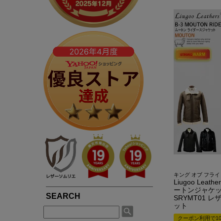
春夏専用ライダース
ブルゾン / ジャンパー
LIUGOOとは?
5つの安心サービス
TOWN WEAR ▶
MOTORCYCLE ▶
シングルライダース
ライダース
LIUGOOのミッション・ビジョン
永年品質保証制度
ライダース
シングルライダース
ダブルライダース
パーカー / ジャージ
皮革衣料にこだわる理由
永年品質保証制度の
ノーカラー
ダブルライダース
MCクラブベスト
Gジャン
高品質・低価格を実現できている理由
3,980円以上で送料
パーカー / フード付き
レザーパンツ
レザーパンツ
スカジャン
品質・安全管理体制の構築
返品送料も無料！自
ブルゾン
LEATHER GOODS ▶
サスティナビリティ
SMART CASUAL ▶
平日14時まで当日出
レザーコート
レザーインテリア
テーラードジャケット
途上国生産を通じての社会貢献
レザーエプロン
ドレスシャツ / ベスト
著名人や大企業も認める品質の高さ
レザーベルト
楽天ショップレビュー4.83点の高評価
キング オブ フライ
Liugoo Lea
ートンジャケッ
SRYMT01 
ット
クーポン利用で10