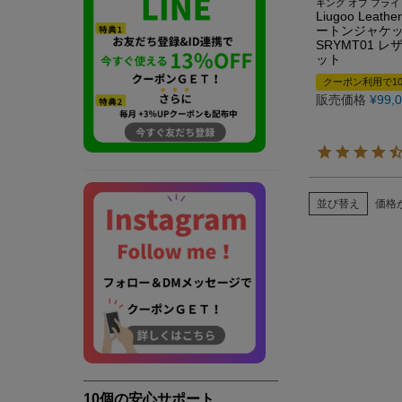
キング オブ フライ
Liugoo Lea
ートンジャケッ
SRYMT01 
ット
クーポン利用で10
販売価格
¥
99,
並び替え
価格