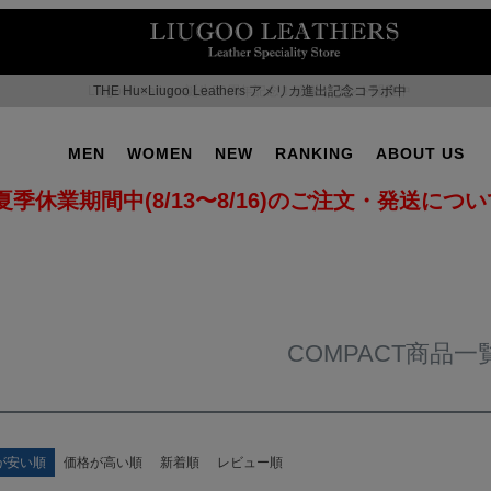
THE Hu×Liugoo Leathers アメリカ進出記念コラボ中
MEN
WOMEN
NEW
RANKING
ABOUT US
夏季休業期間中(8/13〜8/16)のご注文・発送につ
COMPACT商品一
が安い順
価格が高い順
新着順
レビュー順
OT No.2
SUPPORT ▶
CAMPAIGN ▶
ILITARY ▶
LEATHER COAT ▶
SPECIAL COLLECTIO