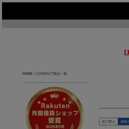
【
HOME
COMPACT商品一覧
並び替え
価格
今季イチオシ
HOT No.1
H
ABOUT US ▶
SERVICE ▶
MOTORCYCLE ▶
RUGGED CASUAL ▶
M