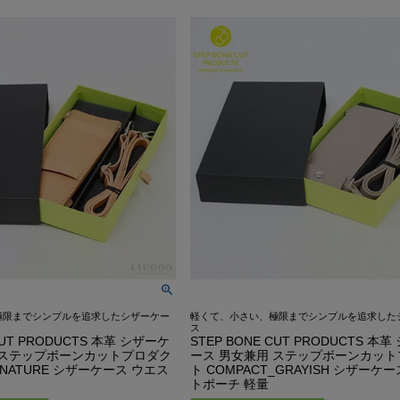
G-1 フライトジャケット
カーコート
ゴジラ－1.0神木隆之介さ
お買い物ガイド
レビュー投稿キャンペーン
DOWN / MOUTON ▶
GOODS ▶
SPECIAL COLLECTION ▶
A-2 フライトジャケット
ファラオコート
LIUGOO LEATHERS×VIBE
レザーケア/お手入れ方法
LINEお友だち特典
ゴジラ－1.0神木隆之介さんご
ダウンジャケット・コート
クッションカバー
MA-1 フライトジャケット
ランチコート
RSSサカキハラ公認-ロッ
申請
カスタマイズできるお店のご案内
20周年記念クーポン配布中
LIUGOO LEATHERS×VIBECA C
ムートンジャケット・コート
チェアパッド
M-65 フィールドジャケット
モッズコート
LIUGOO LEATHERS×56TA
無料
サイズ選びサポート
OUTLET
ANA WINGSパイロット訓練生
ティッシュカバー
M-51 モッズコート
トレンチコート
LIUGOO tokyo×オトコフク
宅で試着
再入荷案内/受注生産
レビュー総数20万件突破！
LIUGOO LEATHERS×THE 
ムートンラグ
N-1 デッキジャケット
スタンドカラーコート
ドラマ-24JAPAN 主演衣
荷
24時間365日-AIチャットサポート
ご購入後アンケートキャンペーン
バッグ・ポーチ
B-3 フライトジャケット
Pコート
ANA WINGSパイロット
ウォレット
N-3B フライトジャケット
LIUGOO LEATHERS×T
DOWN / MOUTON ▶
レザーケア用品
A-1 フライトジャケット
NEXT COMING SOON
極限までシンプルを追求したシザーケー
軽くて、小さい、極限までシンプルを追求した
ス
CUT PRODUCTS 本革 シザーケ
STEP BONE CUT PRODUCTS 本
 ステップボーンカットプロダク
ース 男女兼用 ステップボーンカッ
_NATURE シザーケース ウエス
ト COMPACT_GRAYISH シザーケ
トポーチ 軽量