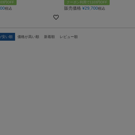
03円OFF
クーポン利用で1103円OFF
900
販売価格
¥
29,700
税込
税込
が安い順
価格が高い順
新着順
レビュー順