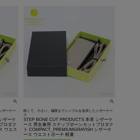
んご着用モデル
COLLABO
OEM/ODM-製造相談-
OUTLET・SALE ▶
LEATHER CARE ▶
CA Co.
MEDIA-映画/ドラマ/TV
卸販売のご案内
着用モデル
配布中のクーポン▶
OUTLET・SALE ▶
クンロールライダー-
INSTAGRAM
衣装協力
o.
レビュー投稿キャンペーン▶
配布中のクーポン▶
TTOO STUDIO
LINE
メディア取材
ユニフォーム
レビュー投稿キャンペーン▶
お買い物ガイド
DX
STAFF BLOG
FAQ・お問い合わせ
Hu米国進出記念
5つの安心サービス
装採用モデル
お買い物ガイド
YOUTUBE
ABOUT US
訓練生ユニフォーム
5つの安心サービス
DEALER -取り扱い店-
会社概要
HE Hu米国進出記念
ABOUT US
会社概要
会社概要
お知らせ
シザーケー
軽くて、小さい、極限までシンプルを追求したシザーケー
ス
革 シザーケ
STEP BONE CUT PRODUCTS 本革 シザーケ
トプロダク
ース 男女兼用 ステップボーンカットプロダク
ース ウエス
ト COMPACT_PREMIUMGRAYISH シザーケ
ース ウエストポーチ 軽量