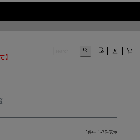
いて】
覧
3
件中
1
-
3
件表示
INFORMATION ▶
CONTACT ▶
N ▶
LEATHER CARE ▶