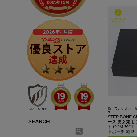
春夏専用ライダース
ブルゾン / ジャンパー
LIUGOOとは?
5つの安心サービス
TOWN WEAR ▶
MOTORCYCLE ▶
シングルライダース
ライダース
LIUGOOのミッション・ビジョン
永年品質保証制度
ライダース
シングルライダース
ダブルライダース
パーカー / ジャージ
皮革衣料にこだわる理由
永年品質保証制度の
ノーカラー
ダブルライダース
MCクラブベスト
Gジャン
高品質・低価格を実現できている理由
3,980円以上で送料
パーカー / フード付き
レザーパンツ
レザーパンツ
スカジャン
品質・安全管理体制の構築
返品送料も無料！自
ブルゾン
LEATHER GOODS ▶
サスティナビリティ
SMART CASUAL ▶
平日14時まで当日出
レザーコート
レザーインテリア
テーラードジャケット
途上国生産を通じての社会貢献
レザーエプロン
ドレスシャツ / ベスト
著名人や大企業も認める品質の高さ
レザーベルト
楽天ショップレビュー4.83点の高評価
軽くて、小さい、
ス
STEP BONE 
ース 男女兼用
ト COMPACT
トポーチ 軽量