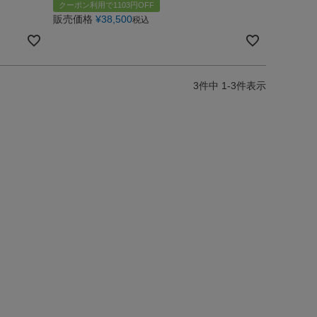
クーポン利用で1103円OFF
販売価格
¥
38,500
税込
3
件中
1
-
3
件表示