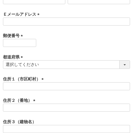
(
必
須
Ｅメールアドレス
)
(
必
須
郵便番号
)
(
必
須
都道府県
)
(
必
須
住所１（市区町村）
)
(
必
須
住所２（番地）
)
(
必
須
住所３（建物名）
)