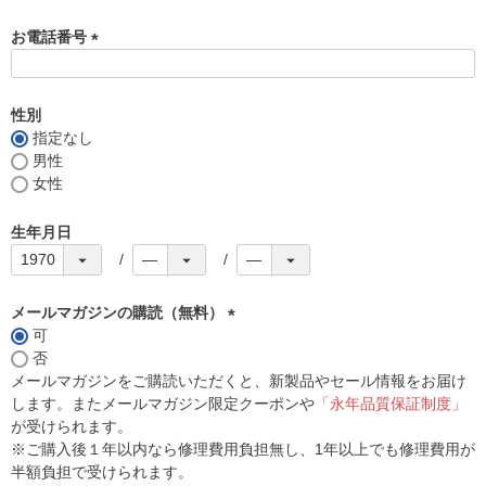
お電話番号
(
必
須
性別
)
指定なし
男性
女性
生年月日
メールマガジンの購読（無料）
可
(
否
必
メールマガジンをご購読いただくと、新製品やセール情報をお届け
須
します。またメールマガジン限定クーポンや
「永年品質保証制度」
)
が受けられます。
※ご購入後１年以内なら修理費用負担無し、1年以上でも修理費用が
半額負担で受けられます。