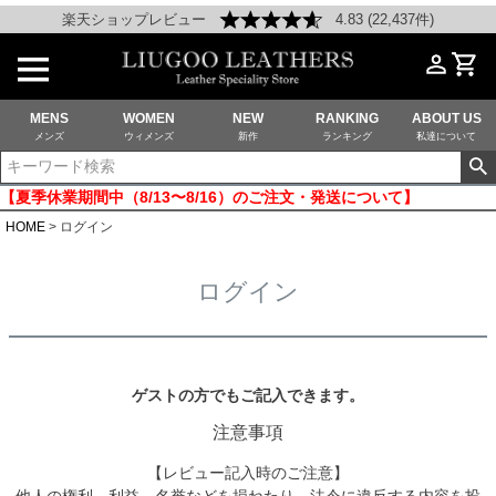
楽天ショップレビュー
4.83 (22,437件)
MENS
WOMEN
NEW
RANKING
ABOUT US
メンズ
ウィメンズ
新作
ランキング
私達について
【夏季休業期間中（8/13〜8/16）のご注文・発送について】
HOME
ログイン
ログイン
ゲストの方でもご記入できます。
注意事項
【レビュー記入時のご注意】
他人の権利、利益、名誉などを損ねたり、法令に違反する内容を投