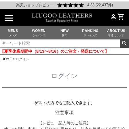
楽天ショップレビュー
4.83 (22,437件)
MENS
WOMEN
NEW
RANKING
ABOUT US
メンズ
ウィメンズ
新作
ランキング
私達について
【夏季休業期間中（8/13〜8/16）のご注文・発送について】
HOME
ログイン
ログイン
ゲストの方でもご記入できます。
注意事項
【レビュー記入時のご注意】
他人の権利、利益、名誉などを損ねたり、法令に違反する内容を投