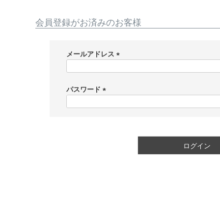
会員登録がお済みのお客様
メールアドレス
(
必
須
パスワード
)
(
必
須
)
ログイン