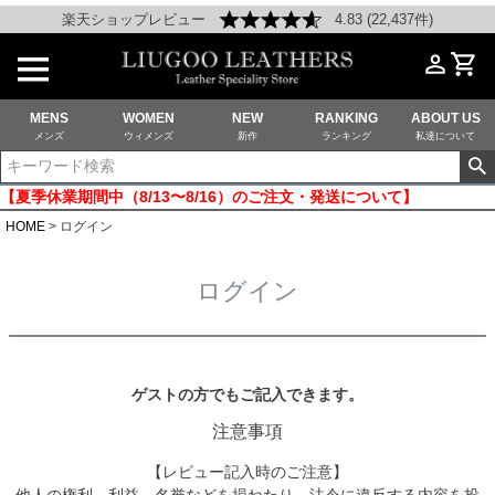
楽天ショップレビュー
4.83 (22,437件)
MENS
WOMEN
NEW
RANKING
ABOUT US
メンズ
ウィメンズ
新作
ランキング
私達について
【夏季休業期間中（8/13〜8/16）のご注文・発送について】
HOME
ログイン
ログイン
ゲストの方でもご記入できます。
注意事項
【レビュー記入時のご注意】
他人の権利、利益、名誉などを損ねたり、法令に違反する内容を投