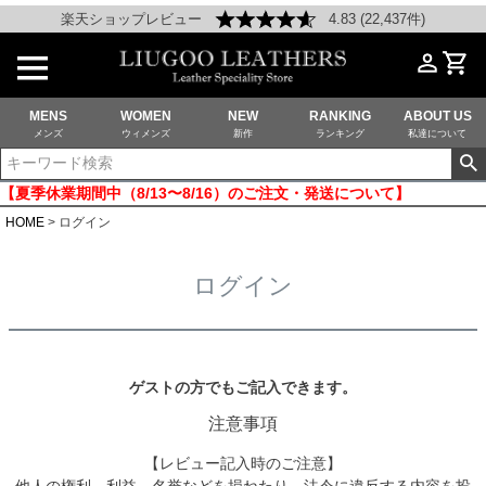
楽天ショップレビュー
4.83 (22,437件)
MENS
WOMEN
NEW
RANKING
ABOUT US
メンズ
ウィメンズ
新作
ランキング
私達について
【夏季休業期間中（8/13〜8/16）のご注文・発送について】
HOME
ログイン
ログイン
ゲストの方でもご記入できます。
注意事項
【レビュー記入時のご注意】
他人の権利、利益、名誉などを損ねたり、法令に違反する内容を投