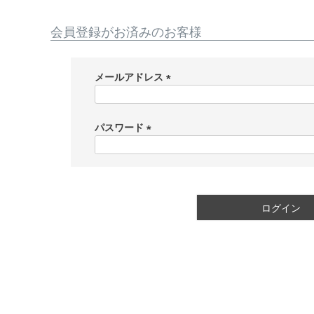
会員登録がお済みのお客様
メールアドレス
(
必
須
パスワード
)
(
必
須
)
ログイン