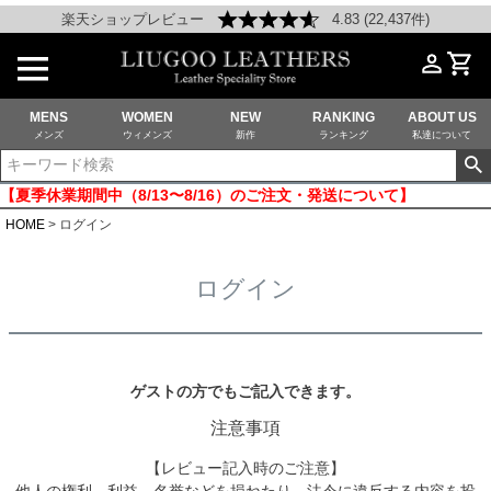
楽天ショップレビュー
4.83 (22,437件)
MENS
WOMEN
NEW
RANKING
ABOUT US
メンズ
ウィメンズ
新作
ランキング
私達について
【夏季休業期間中（8/13〜8/16）のご注文・発送について】
HOME
ログイン
ログイン
ゲストの方でもご記入できます。
注意事項
【レビュー記入時のご注意】
他人の権利、利益、名誉などを損ねたり、法令に違反する内容を投