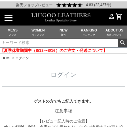
楽天ショップレビュー
4.83 (22,437件)
MENS
WOMEN
NEW
RANKING
ABOUT US
メンズ
ウィメンズ
新作
ランキング
私達について
【夏季休業期間中（8/13〜8/16）のご注文・発送について】
HOME
ログイン
ログイン
ゲストの方でもご記入できます。
注意事項
【レビュー記入時のご注意】
他人の権利、利益、名誉などを損ねたり、法令に違反する内容を投