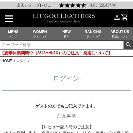
楽天ショップレビュー
4.83 (22,437件)
MENS
WOMEN
NEW
RANKING
ABOUT US
メンズ
ウィメンズ
新作
ランキング
私達について
【夏季休業期間中（8/13〜8/16）のご注文・発送について】
HOME
ログイン
ログイン
ゲストの方でもご記入できます。
注意事項
【レビュー記入時のご注意】
他人の権利、利益、名誉などを損ねたり、法令に違反する内容を投