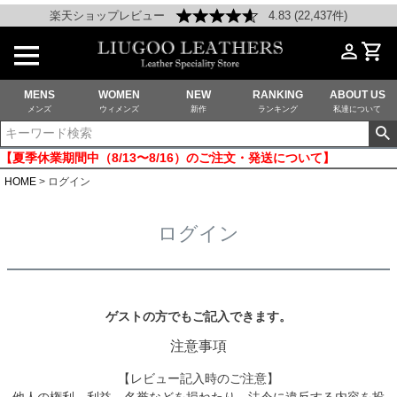
楽天ショップレビュー
4.83 (22,437件)
MENS
WOMEN
NEW
RANKING
ABOUT US
メンズ
ウィメンズ
新作
ランキング
私達について
【夏季休業期間中（8/13〜8/16）のご注文・発送について】
HOME
ログイン
ログイン
ゲストの方でもご記入できます。
注意事項
【レビュー記入時のご注意】
他人の権利、利益、名誉などを損ねたり、法令に違反する内容を投