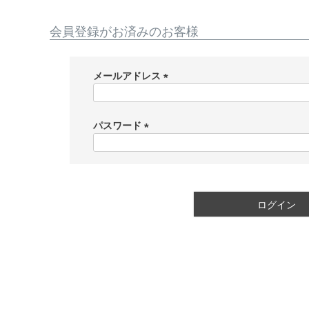
会員登録がお済みのお客様
メールアドレス
(
必
須
パスワード
)
(
必
須
)
ログイン