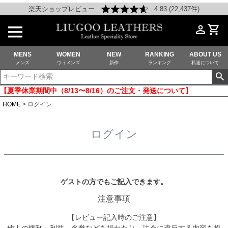
楽天ショップレビュー
4.83 (22,437件)
MENS
WOMEN
NEW
RANKING
ABOUT US
メンズ
ウィメンズ
新作
ランキング
私達について
【夏季休業期間中（8/13〜8/16）のご注文・発送について】
HOME
ログイン
ログイン
ゲストの方でもご記入できます。
注意事項
【レビュー記入時のご注意】
他人の権利、利益、名誉などを損ねたり、法令に違反する内容を投