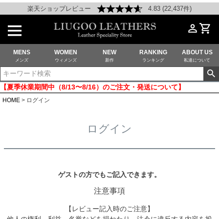
楽天ショップレビュー
4.83 (22,437件)
MENS
WOMEN
NEW
RANKING
ABOUT US
メンズ
ウィメンズ
新作
ランキング
私達について
【夏季休業期間中（8/13〜8/16）のご注文・発送について】
HOME
ログイン
ログイン
ゲストの方でもご記入できます。
注意事項
【レビュー記入時のご注意】
他人の権利、利益、名誉などを損ねたり、法令に違反する内容を投