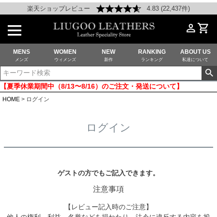
楽天ショップレビュー
4.83 (22,437件)
MENS
WOMEN
NEW
RANKING
ABOUT US
メンズ
ウィメンズ
新作
ランキング
私達について
【夏季休業期間中（8/13〜8/16）のご注文・発送について】
HOME
ログイン
ログイン
ゲストの方でもご記入できます。
注意事項
【レビュー記入時のご注意】
他人の権利、利益、名誉などを損ねたり、法令に違反する内容を投