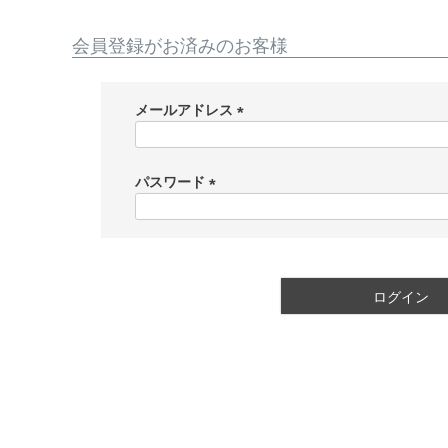
会員登録がお済みのお客様
メールアドレス
(
必
須
パスワード
)
(
必
須
)
ログイン