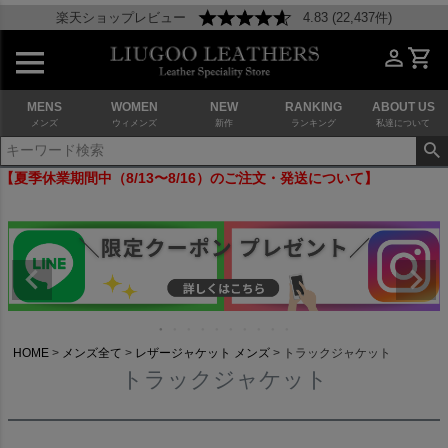
楽天ショップレビュー
4.83 (22,437件)
MENS
WOMEN
NEW
RANKING
ABOUT US
メンズ
ウィメンズ
新作
ランキング
私達について
【夏季休業期間中（8/13〜8/16）のご注文・発送について】
HOME
メンズ全て
レザージャケット メンズ
トラックジャケット
トラックジャケット