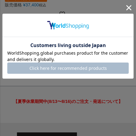
販売価格
¥
37,400
税込
並び替え
価格が安い順
価格が高い順
新着順
レビュー順
1
件中
1
-
1
件表示
【夏季休業期間中(8/13〜8/16)のご注文・発送について】