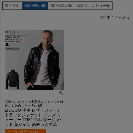
並び替え
価格が安い順
価格が高い順
新着順
レビュー順
1
件中
1
-
1
件表示
高級ラムレザーの上質感とジャージの軽
快さを融合した大人の1着
LIUGOO 本革 レザージャージ
トラックジャケット メンズ リ
ューグー TRK11A レザージャケ
ット 革ジャン 高級ラム羊革
クーポン利用で30％OFF