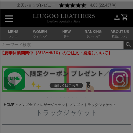
楽天ショップレビュー
4.83 (22,437件)
MENS
WOMEN
NEW
RANKING
ABOUT US
メンズ
ウィメンズ
新作
ランキング
私達について
【夏季休業期間中（8/13〜8/16）のご注文・発送について】
HOME
メンズ全て
レザージャケット メンズ
トラックジャケット
トラックジャケット