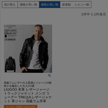
並び替え
価格が安い順
価格が高い順
新着順
レビュー順
1
件中
1
-
1
件表示
高級ラムレザーの上質感とジャージの軽
快さを融合した大人の1着
LIUGOO 本革 レザージャージ
トラックジャケット メンズ リ
ューグー TRK11A レザージャケ
ット 革ジャン 高級ラム羊革
クーポン利用で30％OFF