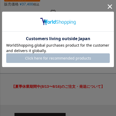
販売価格
¥
37,400
税込
並び替え
価格が安い順
価格が高い順
新着順
レビュー順
1
件中
1
-
1
件表示
【夏季休業期間中(8/13〜8/16)のご注文・発送について】